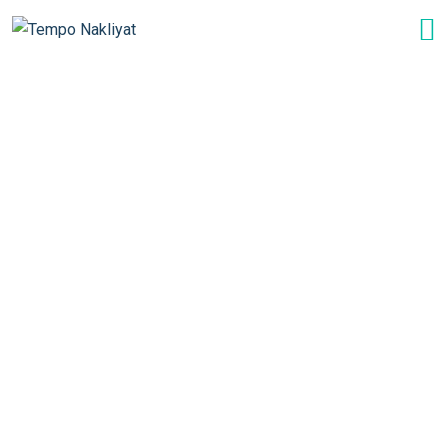
Evinizi Değil Evimizi
Taşıyoruz .
Tempo Evden Eve Nakliyat ailesi olarak 30 yılı aşkın
tecrübemiz ve iş disiplinimiz ile siz değerli
müşterilerimize en kaliteli ve en doğru taşınma
hizmetini sunmak için çalışıyoruz.