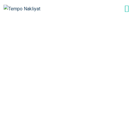
Evinizi Değil Evimizi
Taşıyoruz .
Tempo Evden Eve Nakliyat ailesi olarak 30 yılı aşkın
tecrübemiz ve iş disiplinimiz ile siz değerli
müşterilerimize en kaliteli ve en doğru taşınma
hizmetini sunmak için çalışıyoruz.